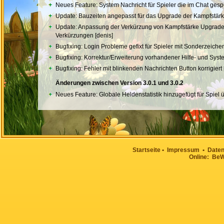
Neues Feature: System Nachricht für Spieler die im Chat gesp
Update: Bauzeiten angepasst für das Upgrade der Kampfstärke
Update: Anpassung der Verkürzung von Kampfstärke Upgrades 
Verkürzungen [denis]
Bugfixing: Login Probleme gefixt für Spieler mit Sonderzeich
Bugfixing: Korrektur/Erweiterung vorhandener Hilfe- und Syst
Bugfixing: Fehler mit blinkenden Nachrichten Button korrigiert 
Änderungen zwischen Version 3.0.1 und 3.0.2
Neues Feature: Globale Heldenstatistik hinzugefügt für Spie
Neues Feature: BeBees bezogenen Monatswettbewerb hinzuge
Neues Feature: Neue Funktion für Sammler Bienen hinzugefü
Neues Feature: Spielerprofil um Anzeige der "aktuellen Welt" in
Neues Feature: Gelee Royal Ein- und Ausgaben Übersicht hin
Update: Globales Spieler und Volks Profil um Statistik-Daten er
Startseite
•
Impressum
•
Daten
Online: BeWo
Update: Eintritts Level in die Gemischte Welt reduziert von K
Update: Helden Special-Item "Heldenkampfstärke erhöhen" zä
Update: Tägliches Gelee Royal für Spieler mit Premium-Accoun
Update: Bauzeiten für alle Zelltypen im Spiel verändert und 
Neues Feature: Sammelplatz für Verteidiger Ausbildung hinzug
Neues Feature: Volksverteidiger und Volksangreifer können an